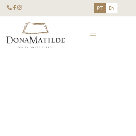
PT
EN
Dona Matilde, das mais
antigas e famosas
propriedades da região do
Douro