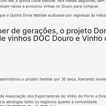
 com ele, a quinta Dona Matilde. Nos meses seguintes, sem
deixam raízes e procurou vinhas no Douro para comprar.
que a Quinta Dona Matilde acabasse por regressar às mãos d
ber de gerações, o projeto Do
de vinhos DOC Douro e Vinho 
administrou o projeto familiar por 30 anos, liderando inv
da Associação dos Exportadores do Vinho do Porto e Dir
ência abrangeu tanto os negócios quanto a comunidade.