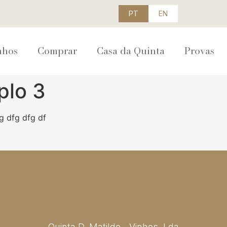
PT
EN
nhos
Comprar
Casa da Quinta
Provas
plo 3
g dfg dfg df
Quinta D. Matilde - Vinhos, Lda