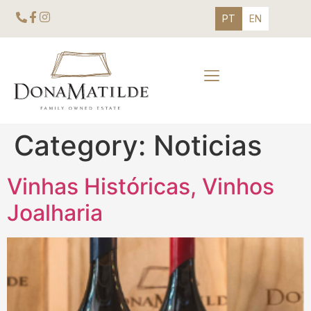
PT
EN
Category:
Noticias
Vinhas Históricas, Vinhos
Joalharia